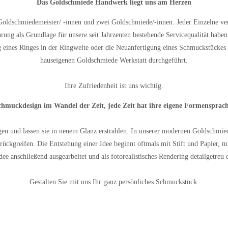
Das Goldschmiede Handwerk liegt uns am Herzen
Goldschmiedemeister/ -innen und zwei Goldschmiede/-innen. Jeder Einzelne ver
ung als Grundlage für unsere seit Jahrzenten bestehende Servicequalität haben
 eines Ringes in der Ringweite oder die Neuanfertigung eines Schmuckstückes 
hauseigenen Goldschmiede Werkstatt durchgeführt.
Ihre Zufriedenheit ist uns wichtig.
chmuckdesign im Wandel der Zeit, jede Zeit hat ihre eigene Formensprach
gen und lassen sie in neuem Glanz erstrahlen. In unserer modernen Goldschmie
ckgreifen. Die Entstehung einer Idee beginnt oftmals mit Stift und Papier, 
dee anschließend ausgearbeitet und als fotorealistisches Rendering detailgetreu d
Gestalten Sie mit uns Ihr ganz persönliches Schmuckstück.